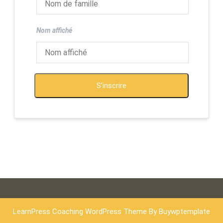
Nom affiché
S’inscrire
LearnPress Coaching WordPress Theme
By Buywptemplate